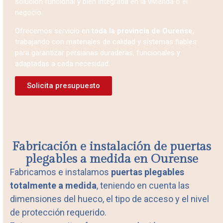
solución funcional y bien integrada en la vivienda o el
negocio.
Ofrecemos servicio en
toda la provincia de Ourense
,
trabajando con materiales de calidad y sistemas fiables
para garantizar persianas duraderas, funcionales y
adaptadas a cada necesidad.
Solicita presupuesto
Fabricación e instalación de puertas
plegables a medida en Ourense
Fabricamos e instalamos
puertas plegables
totalmente a medida
, teniendo en cuenta las
dimensiones del hueco, el tipo de acceso y el nivel
de protección requerido.