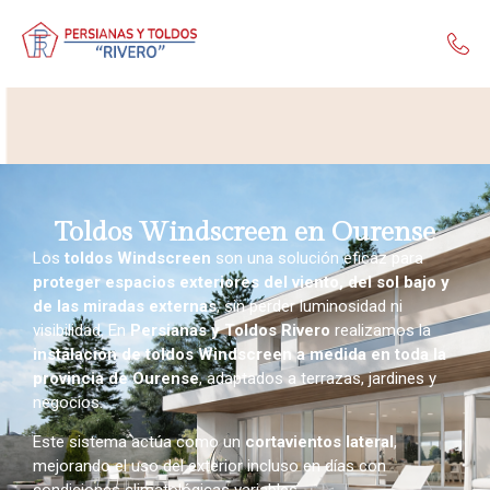
Toldos Windscreen en Ourense
Los
toldos Windscreen
son una solución eficaz para
proteger espacios exteriores del viento, del sol bajo y
de las miradas externas
, sin perder luminosidad ni
visibilidad. En
Persianas y Toldos Rivero
realizamos la
instalación de toldos Windscreen a medida en toda la
provincia de Ourense
, adaptados a terrazas, jardines y
negocios.
Este sistema actúa como un
cortavientos lateral
,
mejorando el uso del exterior incluso en días con