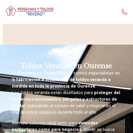
Toldos Veranda en Ourense
En
Persianas y Toldos Rivero
somos especialistas en
la
fabricación e instalación de toldos veranda a
medida en toda la provincia de Ourense
.
Los toldos veranda están diseñados para
proteger del
sol techos acristalados, pérgolas y estructuras de
cristal
, reduciendo el exceso de calor y mejorando el
uso de estos espacios durante todo el año.
Son una solución ideal tanto para
viviendas
particulares como para negocios
, donde se busca