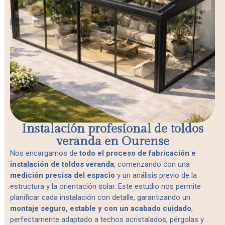
Instalación profesional de toldos
veranda en Ourense
Nos encargamos de
todo el proceso de fabricación e
instalación de toldos veranda
, comenzando con una
medición precisa del espacio
y un análisis previo de la
estructura y la orientación solar. Este estudio nos permite
planificar cada instalación con detalle, garantizando un
montaje seguro, estable y con un acabado cuidado
,
perfectamente adaptado a techos acristalados, pérgolas y