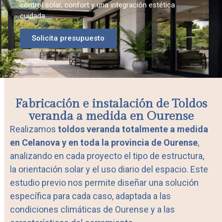
control solar, confort y una integración estética
cuidada.
Solicita presupuesto
Fabricación e instalación de Toldos
veranda a medida en Ourense
Realizamos
toldos veranda totalmente a medida
en Celanova y en toda la provincia de Ourense
,
analizando en cada proyecto el tipo de estructura,
la orientación solar y el uso diario del espacio. Este
estudio previo nos permite diseñar una solución
específica para cada caso, adaptada a las
condiciones climáticas de Ourense y a las