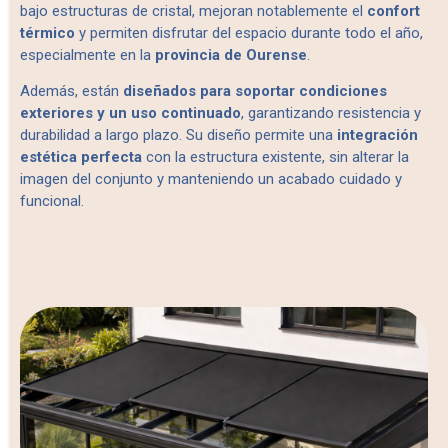
bajo estructuras de cristal, mejoran notablemente el
confort
térmico
y permiten disfrutar del espacio durante todo el año,
especialmente en la
provincia de Ourense
.
Además, están
diseñados para soportar condiciones
exteriores y un uso continuado
, garantizando resistencia y
durabilidad a largo plazo. Su diseño permite una
integración
estética perfecta
con la estructura existente, sin alterar la
imagen del conjunto y manteniendo un acabado cuidado y
funcional.