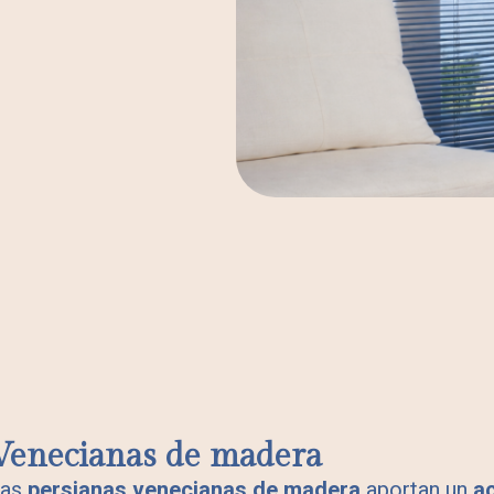
Venecianas de madera
Las
persianas venecianas de madera
aportan un
a