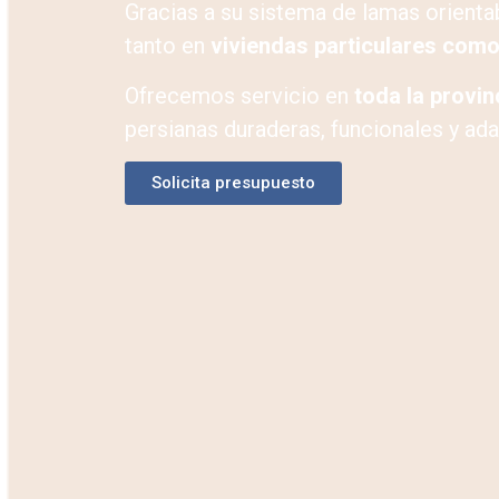
Gracias a su sistema de lamas orientab
tanto en
viviendas particulares como
Ofrecemos servicio en
toda la provi
persianas duraderas, funcionales y ad
Solicita presupuesto