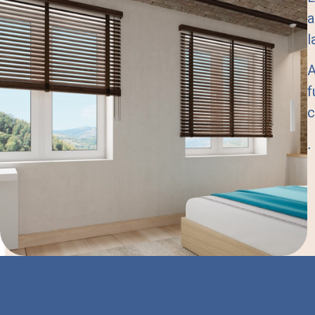
a
l
A
f
c
.